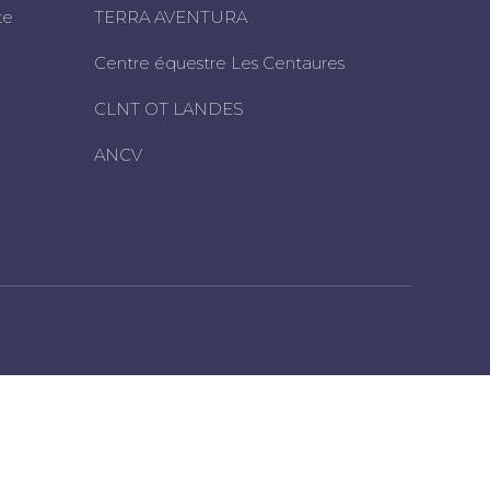
te
TERRA AVENTURA
Centre équestre Les Centaures
CLNT OT LANDES
ANCV