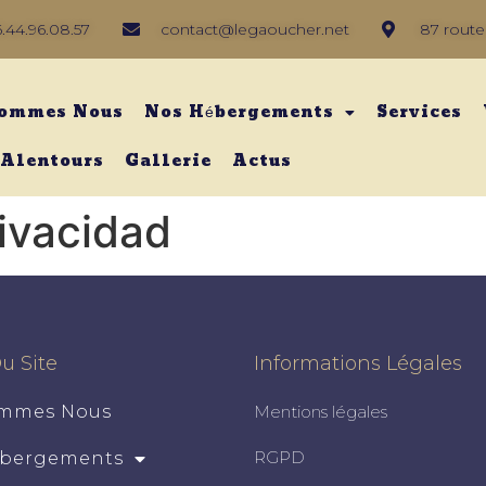
.44.96.08.57
contact@legaoucher.net
87 route
Sommes Nous
Nos Hébergements
Services
 Alentours
Gallerie
Actus
rivacidad
u Site
Informations Légales
ommes Nous
Mentions légales
RGPD
ébergements