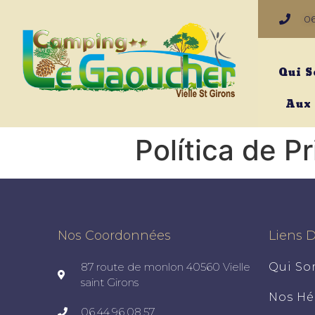
06
Qui 
Aux
Política de P
Nos Coordonnées
Liens D
87 route de monlon 40560 Vielle
Qui S
saint Girons
Nos H
06.44.96.08.57