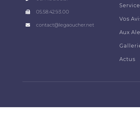
Service
05.58.42.93.00
Vos Avi
contact@legaoucher.net
Aux Al
Galleri
Actus