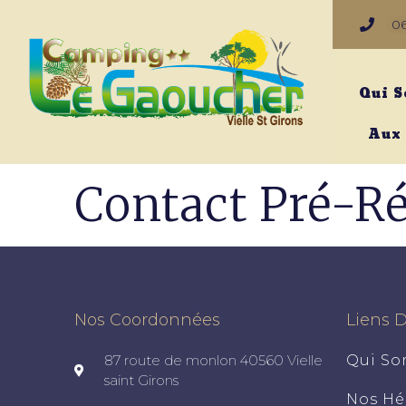
06
Qui 
Aux
Contact Pré-R
Nos Coordonnées
Liens D
87 route de monlon 40560 Vielle
Qui S
saint Girons
Nos H