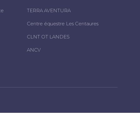
te
TERRA AVENTURA
Centre équestre Les Centaures
CLNT OT LANDES
ANCV