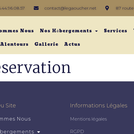
.44.96.08.57
contact@legaoucher.net
87 route
Sommes Nous
Nos Hébergements
Services
 Alentours
Gallerie
Actus
éservation
u Site
Informations Légales
ommes Nous
Mentions légales
RGPD
ébergements