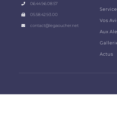
06.44.96.08.57
Service
05.58.42.93.00
Vos Avi
contact@legaoucher.net
Aux Al
Galleri
Actus