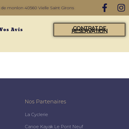
 de monlon 40560 Vielle Saint Girons
Contrat De
Vos Avis
Réservation
Nos Partenaires
La Cyclerie
Canoe Kayak Le Pont Neuf